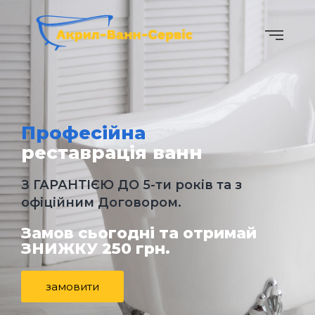
Професійна
реставрація ванн
З ГАРАНТІЄЮ ДО 5-ти років та з
офіційним Договором.
Замов сьогодні та отримай
ЗНИЖКУ 250 грн.
замовити