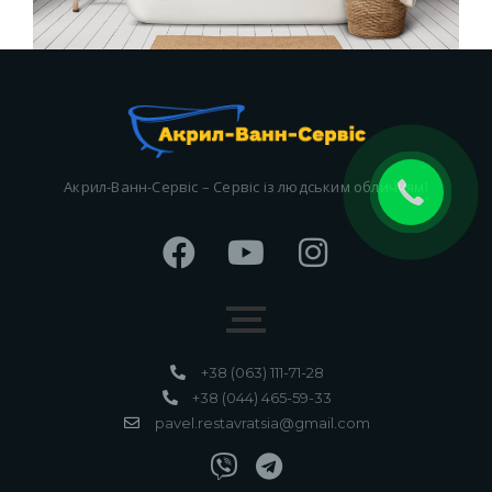
Акрил-Ванн-Сервіс – Сервіс із людським обличчям!
+38 (063) 111-71-28
+38 (044) 465-59-33
pavel.restavratsia@gmail.com