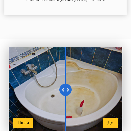
Після
До