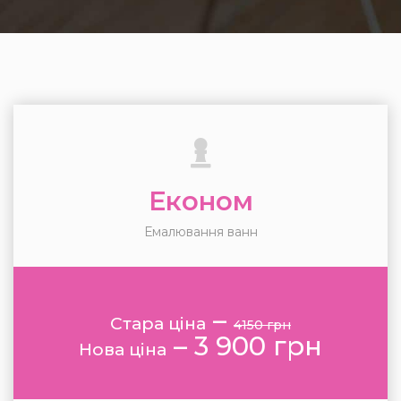
Економ
Емалювання ванн
–
Стара ціна
4150 грн
–
3 900 грн
Нова ціна