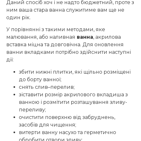
Даний спосіб хоч і не надто бюджетний, проте з
ним ваша стара ванна служитиме вам ще не
один рік.
У порівнянні з такими методами, яке
малювання, або наливная
ванна
, акрилова
вставка міцна та довговічна. Для оновлення
ванни вкладками потрібно здійснити наступні
дії:
збити нижні плитки, які щільно розміщені
до борту ванної;
снять слив–перелив;
зіставити розмір акрилового вкладиша з
ванною і розмітити розташування зливу-
переливу;
очистити поверхню від забруднень,
засобів для чищення;
витерти ванну насухо та герметично
обробити отвори зливу;