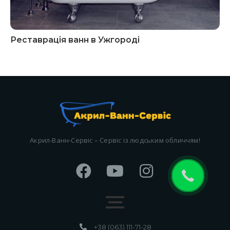
Реставрація ванн в Ужгороді
Акрил-Ванн-Сервіс – Сервіс із людським обличчям!
+38 (063) 111-71-28