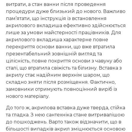
витрати, а стан ванни після проведення
процедури дуже близький до нового. Важливо
пам’ятати, що інструкція із встановлення
акрилового вкладиша ефективно здійснюється
лише за умови майстерності працівників. Для
акрилового вкладиша характерне повне
перекриття основи ванни, що вже втратила
презентабельний зовнішній вигляд та
цілісність, повне покриття основи з чавуну або
сталі, що втратила свіжість та білизну. Вставка з
акрилу стає надійним верхнім шаром, що
складно зняти після розміщення. Фактично,
замовники отримують повноцінний виріб із
нового матеріалу.
До того ж, акрилова вставка дуже тверда, стійка
та гладка. З нею сантехніка стане витривалішою
до пошкоджень. Варто також відзначити, що в
більшості випадків акрил зміцнюється основою