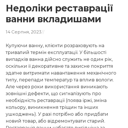
Недоліки реставрації
ванни вкладишами
14 Серпня, 2023
/
/
Купуючи ванну, клієнти розраховують на
тривалий термін експлуатації. У більшості
випадків ванна дійсно служить не один рік,
оскільки її декоративне та захисне покриття
здатне витримати навантаження механічного
типу, перепади температур та вплив вологи.
Але через роки використання виникають
зовнішні дефекти, що сигналізують про
необхідність реставрації (поява іржі, зміна
кольору, виникнення тріщин та інших
ушкоджень). У разі потрібно або придбати
новий товар, або відремонтувати старий.
Реставрація ванни набагато вигідніша за