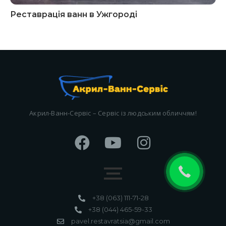
Реставрація ванн в Ужгороді
Акрил-Ванн-Сервіс – Сервіс із людським обличчям!
+38 (063) 111-71-28
+38 (044) 465-59-33
pavel.restavratsia@gmail.com