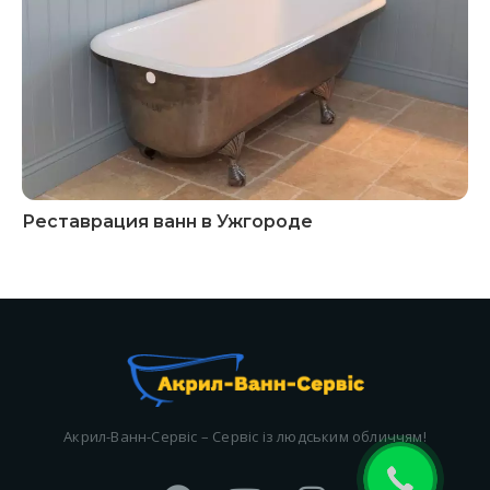
Реставрация ванн в Ужгороде
Акрил-Ванн-Сервіс – Сервіс із людським обличчям!