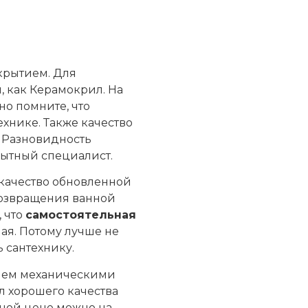
крытием. Для
 как Керамокрил. На
но помните, что
ехнике. Также качество
. Разновидность
пытный специалист.
 качество обновленной
возвращения ванной
 что
самостоятельная
ая. Потому лучше не
 сантехнику.
енем механическими
л хорошего качества
ной цене можно на