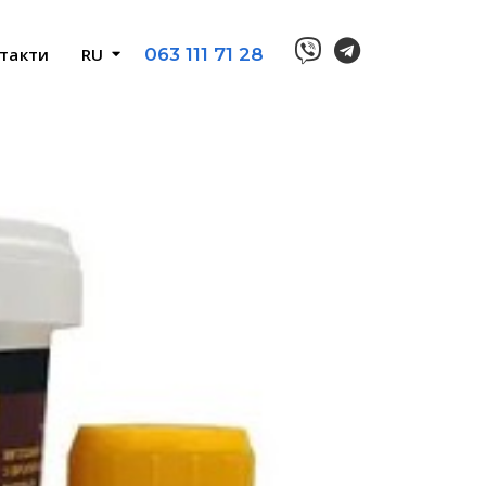
такти
RU
063 111 71 28