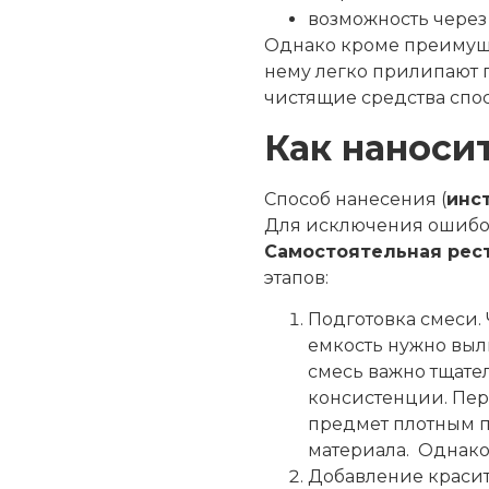
возможность через
Однако кроме преимущес
нему легко прилипают п
чистящие средства спо
Как наноси
Способ нанесения (
инс
Для исключения ошибок
Самостоятельная рес
этапов:
Подготовка смеси. 
емкость нужно выли
смесь важно тщате
консистенции. Пере
предмет плотным 
материала. Однако 
Добавление красит