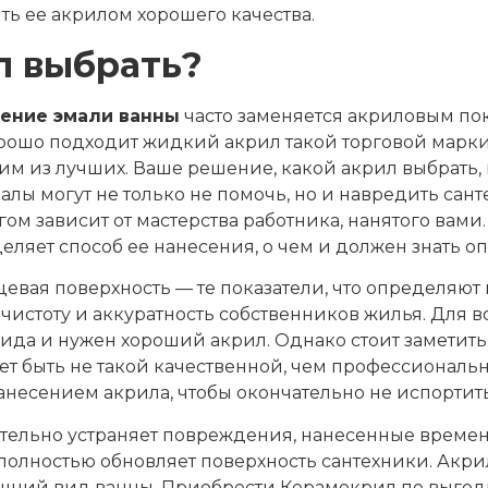
ть ее акрилом хорошего качества.
л выбрать?
ение эмали ванны
часто заменяется акриловым по
рошо подходит жидкий акрил такой торговой марки,
им из лучших. Ваше решение, какой акрил выбрать, 
лы могут не только не помочь, но и навредить сант
ом зависит от мастерства работника, нанятого вами
ляет способ ее нанесения, о чем и должен знать о
цевая поверхность — те показатели, что определяют
чистоту и аккуратность собственников жилья. Для 
да и нужен хороший акрил. Однако стоит заметить,
ет быть не такой качественной, чем профессиональн
несением акрила, чтобы окончательно не испортить
тельно устраняет повреждения, нанесенные врем
 полностью обновляет поверхность сантехники. Акри
шний вид ванны. Приобрести Керамокрил по выгод