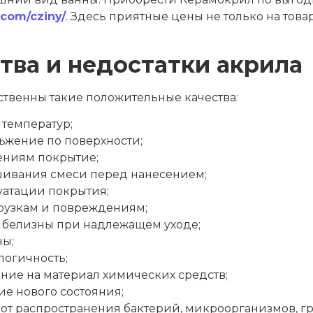
.com/cziny/
. Здесь приятные цены не только на товар
ва и недостатки акрила
ственны такие положительные качества:
 температур;
жение по поверхности;
ениям покрытие;
шивания смеси перед нанесением;
уатации покрытия;
грузкам и повреждениям;
 белизны при надлежащем уходе;
ны;
логичность;
ие на материал химических средств;
е нового состояния;
 от распространения бактерий, микроорганизмов, гр