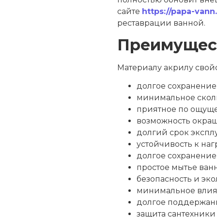
сайте
https://papa-vann
реставрации ванной.
Преимущест
Материалу акрилу свой
долгое сохранение
минимальное сколь
приятное по ощущ
возможность окра
долгий срок экспл
устойчивость к на
долгое сохранение
простое мытье ван
безопасность и эко
минимальное влиян
долгое поддержани
защита сантехники