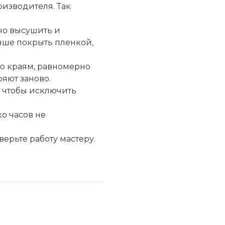
оизводителя. Так
но высушить и
учше покрыть пленкой,
о краям, равномерно
ряют заново.
, чтобы исключить
о часов не
ерьте работу мастеру.