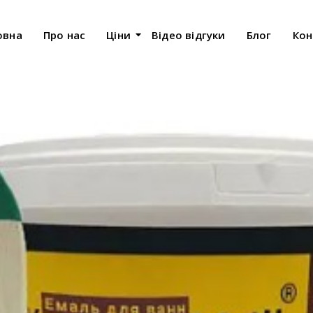
овна
Про нас
Ціни
Відео відгуки
Блог
Кон