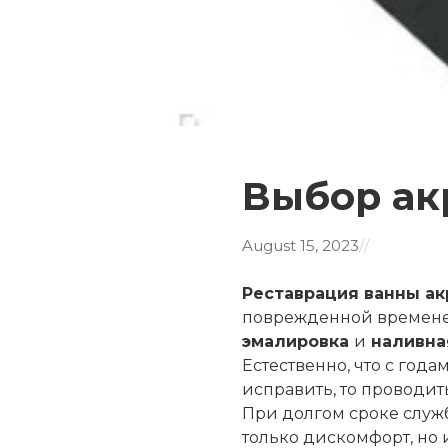
Выбор ак
August 15, 2023
/
/
Реставрация ванны а
поврежденной временем
эмалировка
и
наливна
Естественно, что с год
исправить, то проводит
При долгом сроке служб
только дискомфорт, но 