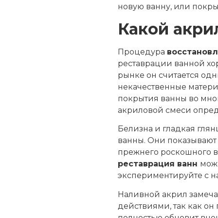
новую ванну, или покры
Какой акри
Процедура
восстановл
реставрации ванной хо
рынке он считается одн
некачественные материа
покрытия ванны во мног
акриловой смеси опреде
Белизна и гладкая глян
ванны. Они показывают 
прежнего роскошного ви
реставрация ванн
мож
экспериментируйте с на
Наливной акрил замеча
действиями, так как он
полностью обновит вне