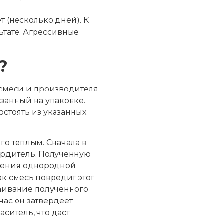
 (несколько дней). К
ьтате. Агрессивные
?
 смеси и производителя.
занный на упаковке.
остоять из указанных
го теплым. Сначала в
вердитель. Полученную
учения однородной
ак смесь повредит этот
аивание полученного
ас он затвердеет.
ситель, что даст