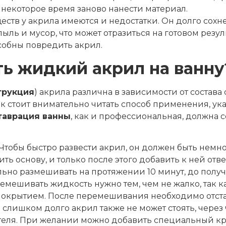
 некоторое время заново нанести материал.
тв у акрила имеются и недостатки. Он долго сохнет
ыль и мусор, что может отразиться на готовом резул
собны повредить акрил.
ть жидкий акрил на ванну
трукция
) акрила различна в зависимости от состава
 стоит внимательно читать способ применения, ука
таврация ванны
, как и профессиональная, должна с
Чтобы быстро развести акрил, он должен быть немно
ть основу, и только после этого добавить к ней от
льно размешивать на протяжении 10 минут, до пол
мешивать жидкость нужно тем, чем не жалко, так к
покрытием. После перемешивания необходимо отст
слишком долго акрил также не может стоять, через ч
еля. При желании можно добавить специальный кра