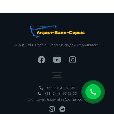
Акрил-Ванн-Сервіс – Сервіс із людським обличчям!
+38 (063) 111-71-28
+38 (044) 465-59-33
pavel.restavratsia@gmail.com