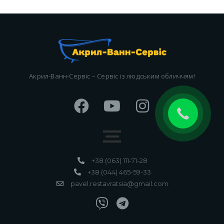
Акрил-Ванн-Сервіс – Сервіс із людським обличчям!
+38 (063) 111-71-28
+38 (044) 465-59-33
pavel.restavratsia@gmail.com