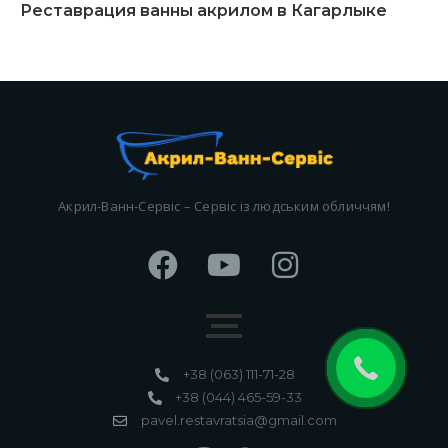
Реставрация ванны акрилом в Кагарлыке
Акрил-Ванн-Сервіс – Сервіс із людським обличчям!
+38 (063) 111-71-28
+38 (044) 465-59-33
pavel.restavratsia@gmail.com